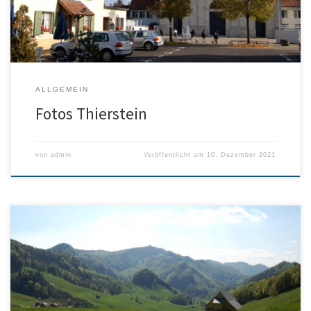
ALLGEMEIN
Fotos Thierstein
von
admin
Veröffentlicht am
10. Dezember 2021
Fotos Naturpark Jura sind Fotos aus dem Bezirk Thal – auch dieses
sind cc by sa – also einbaubar! Von Oensingen via Balsthal und
Mümliswil geht es ins Schwarzbubenland – siehe Fotos Jura