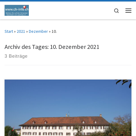
Zum Inhalt springen
Search
Men
Start
»
2021
»
Dezember
»
10.
Archiv des Tages:
10. Dezember 2021
3 Beiträge
Fotos Dorneck SO – cc ch-info.ch – frei verwenden mit Quelle im Web
mit Link!