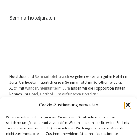
Seminarhoteljura.ch
Hotel Jura und
Seminarhotel jura.ch
vergeben wir einem guten Hotel im
Jura. Am liebsten natürlich einem Seminarhotel im Solothurner Jura.
Auch mit
Wanderunterkünfte im Jura
haben wir die Topposition halten
können. Ihr
Hotel, Gasthof Jura auf unseren Portalen?
Cookie-Zustimmung verwalten
Wir verwenden Technologien wie Cookies, um Geräteinformationen zu
speichern und/oder darauf zuzugreifen. Wir tun dies, um das Browsing-Erlebnis
zu verbessern und um (nicht) personalisierte Werbung anzuzeigen. Wenn du
userhelp.ch Gerichtsstand
Biberist Solothurn
Schweiz
nicht zustimmst oder die Zustimmung widerrufst, kann dies bestimmte