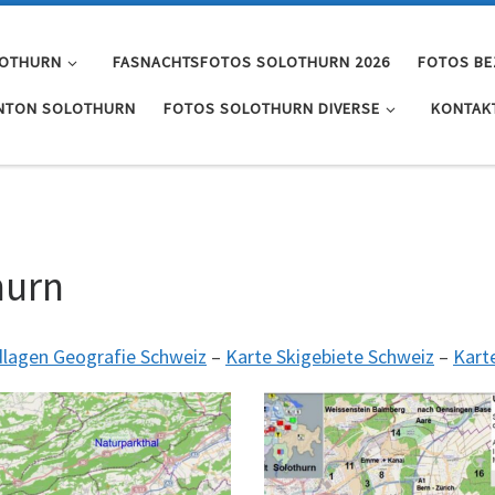
LOTHURN
FASNACHTSFOTOS SOLOTHURN 2026
FOTOS BE
NTON SOLOTHURN
FOTOS SOLOTHURN DIVERSE
KONTAK
hurn
dlagen Geografie Schweiz
–
Karte Skigebiete Schweiz
–
Kart