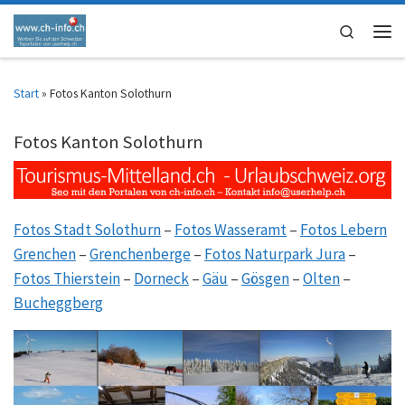
Zum Inhalt springen
Search
Men
Start
»
Fotos Kanton Solothurn
Fotos Kanton Solothurn
Fotos Stadt Solothurn
–
Fotos Wasseramt
–
Fotos Lebern
Grenchen
–
Grenchenberge
–
Fotos Naturpark Jura
–
Fotos Thierstein
–
Dorneck
–
Gäu
–
Gösgen
–
Olten
–
Bucheggberg