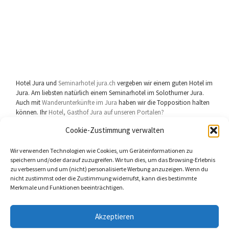
Hotel Jura und
Seminarhotel jura.ch
vergeben wir einem guten Hotel im
Jura. Am liebsten natürlich einem Seminarhotel im Solothurner Jura.
Auch mit
Wanderunterkünfte im Jura
haben wir die Topposition halten
können. Ihr
Hotel, Gasthof Jura auf unseren Portalen?
Cookie-Zustimmung verwalten
Wir verwenden Technologien wie Cookies, um Geräteinformationen zu
speichern und/oder darauf zuzugreifen. Wir tun dies, um das Browsing-Erlebnis
zu verbessern und um (nicht) personalisierte Werbung anzuzeigen. Wenn du
userhelp.ch Gerichtsstand
Biberist Solothurn
Schweiz
nicht zustimmst oder die Zustimmung widerrufst, kann dies bestimmte
Merkmale und Funktionen beeinträchtigen.
Akzeptieren