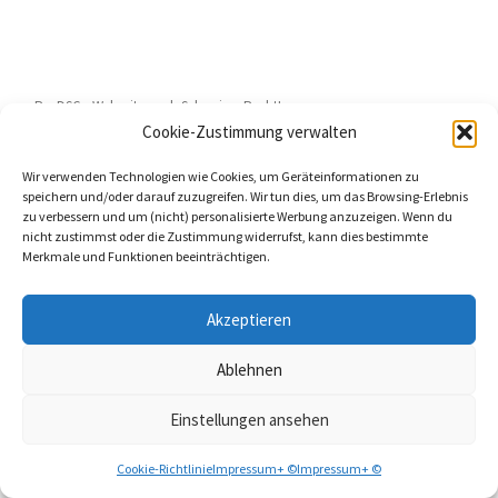
RevDSG - Webseite nach Schweizer Recht!
Cookie-Zustimmung verwalten
Wir verwenden Technologien wie Cookies, um Geräteinformationen zu
speichern und/oder darauf zuzugreifen. Wir tun dies, um das Browsing-Erlebnis
zu verbessern und um (nicht) personalisierte Werbung anzuzeigen. Wenn du
nicht zustimmst oder die Zustimmung widerrufst, kann dies bestimmte
Firmenausflug Schweiz
Merkmale und Funktionen beeinträchtigen.
Akzeptieren
Für die Tourismus Solothurn KMU ist es wichtig, mit
Firmenausflug
Ablehnen
Schweiz
und
Firmenausflug Jura
direkt gefunden zu werden. Genau das
bietet die Seo von userhelp.ch - dank Tourismus-Mitteland.ch top
Einstellungen ansehen
Positionen. Firmenausflug Jura und
Schulreise Jura
Cookie-Richtlinie
Impressum+ ©
Impressum+ ©