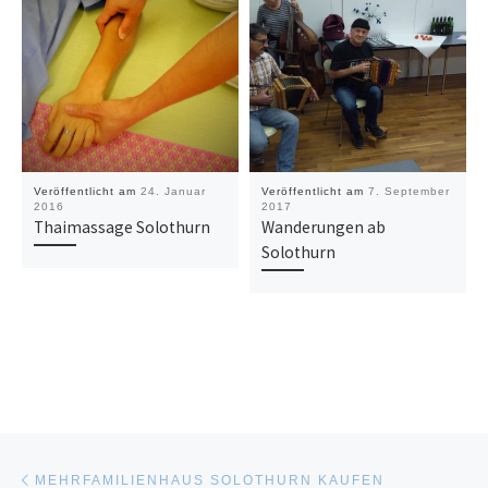
Veröffentlicht am
24. Januar
Veröffentlicht am
7. September
2016
2017
Thaimassage Solothurn
Wanderungen ab
Solothurn
Beitragsnavigation
Vorheriger Beitrag
MEHRFAMILIENHAUS SOLOTHURN KAUFEN