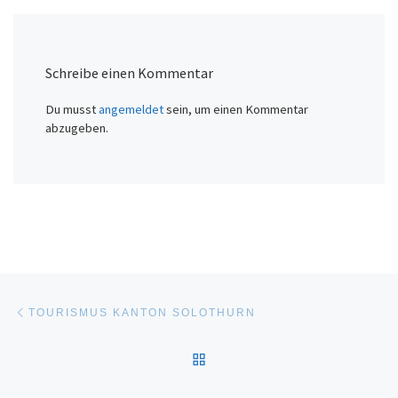
Schreibe einen Kommentar
Du musst
angemeldet
sein, um einen Kommentar
abzugeben.
Beitragsnavigation
Vorheriger Beitrag
TOURISMUS KANTON SOLOTHURN
ZURÜCK ZUR BEITRAGSL
Nä