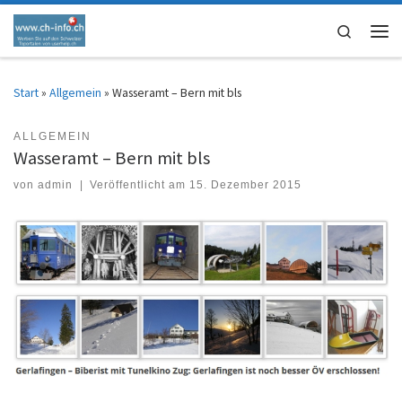
Zum Inhalt springen
Search
Men
Start
»
Allgemein
»
Wasseramt – Bern mit bls
ALLGEMEIN
Wasseramt – Bern mit bls
von
admin
|
Veröffentlicht am
15. Dezember 2015