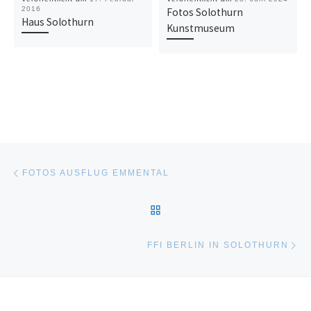
2016
Fotos Solothurn
Haus Solothurn
Kunstmuseum
Beitragsnavigation
Vorheriger Beitrag
FOTOS AUSFLUG EMMENTAL
ZURÜCK ZUR BEITRAGSL
Nä
FFI BERLIN IN SOLOTHURN