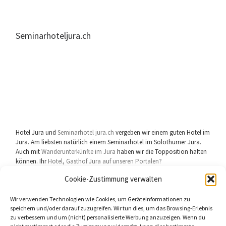
Seminarhoteljura.ch
Hotel Jura und
Seminarhotel jura.ch
vergeben wir einem guten Hotel im
Jura. Am liebsten natürlich einem Seminarhotel im Solothurner Jura.
Auch mit
Wanderunterkünfte im Jura
haben wir die Topposition halten
können. Ihr
Hotel, Gasthof Jura auf unseren Portalen?
Cookie-Zustimmung verwalten
Wir verwenden Technologien wie Cookies, um Geräteinformationen zu
speichern und/oder darauf zuzugreifen. Wir tun dies, um das Browsing-Erlebnis
zu verbessern und um (nicht) personalisierte Werbung anzuzeigen. Wenn du
userhelp.ch Gerichtsstand
Biberist Solothurn
Schweiz