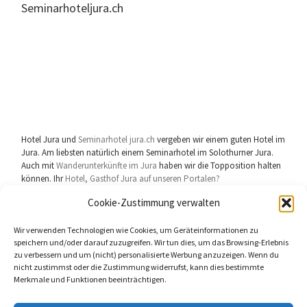
Seminarhoteljura.ch
Hotel Jura und
Seminarhotel jura.ch
vergeben wir einem guten Hotel im
Jura. Am liebsten natürlich einem Seminarhotel im Solothurner Jura.
Auch mit
Wanderunterkünfte im Jura
haben wir die Topposition halten
können. Ihr
Hotel, Gasthof Jura auf unseren Portalen?
Cookie-Zustimmung verwalten
Wir verwenden Technologien wie Cookies, um Geräteinformationen zu
speichern und/oder darauf zuzugreifen. Wir tun dies, um das Browsing-Erlebnis
zu verbessern und um (nicht) personalisierte Werbung anzuzeigen. Wenn du
userhelp.ch Gerichtsstand
Biberist Solothurn
Schweiz
nicht zustimmst oder die Zustimmung widerrufst, kann dies bestimmte
Merkmale und Funktionen beeinträchtigen.