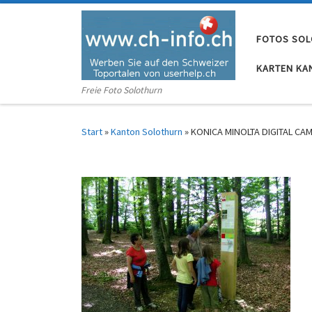
Zum Inhalt springen
FOTOS SO
KARTEN KA
Freie Foto Solothurn
Start
»
Kanton Solothurn
»
KONICA MINOLTA DIGITAL CA